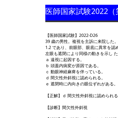
医師国家試験2022（
【医師国家試験】2022-D26
39 歳の男性。複視を主訴に来院し
1.2 であり、前眼部、眼底に異常
左眼も遮閉により同様の動きを示し 
ａ 遠視に起因する。
ｂ 頭蓋内病変が原因である。
ｃ 動眼神経麻痺を伴っている。
ｄ 間欠性外斜視に認められる。
ｅ 遮閉時に内向きの眼位ずれがある。
【正解】ｄ 間欠性外斜視に認められ
【診断】間欠性外斜視